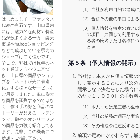
（1）当社が利用目的の達成
（2）合併その他の事由によ
はじめまして！ファンタス
代表の白石です。山口県内
（3）個人情報を特定の者と
には、魅力的な商材や特産
の項目，共同して利用する
品が数多くある一方、楽天
る者の氏名または名称につ
市場やYahooショッピング
とき
などで成功している県内の
ショップはごく僅かです。
第５条（個人情報の開示）
そこで、弊社では長年のネ
ット通販ノウハウに基づ
き、山口県の商品やショッ
当社は，本人から個人情報の
プを「ネット販売に最適
し，開示することにより次の
化」する様々なサービスを
開示しない決定をした場合に
ご用意しました。単に膨大
あたり１，０００円の手数料
な商品を羅列するのではな
く、作り手の顔と商品のス
（1）本人または第三者の生
トーリーが見えるコンテン
（2）当社の業務の適正な実
ツで、御社のオンリーワン
の商品を力強く紹介してき
（3）その他法令に違反する
ます。是非、この機会にご
前項の定めにかかわらず，履
参加をご検討下さい。