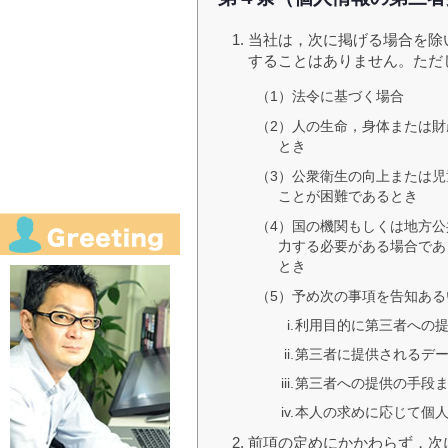
当社は，次に掲げる場合を除
することはありません。ただ
（1）法令に基づく場合
（2）人の生命，身体または
とき
（3）公衆衛生の向上または
ことが困難であるとき
（4）国の機関もしくは地方
力する必要がある場合であ
とき
（5）予め次の事項を告知あ
利用目的に第三者への
第三者に提供されるデ
第三者への提供の手段
本人の求めに応じて個
前項の定めにかかわらず，次